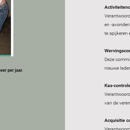
Activiteite
Verantwoorde
en -avonden
te spijkeren
Wervingsco
Deze commis
nieuwe lede
er per jaar.
Kas-control
Verantwoorde
van de veren
Acquisitie 
Verantwoorde