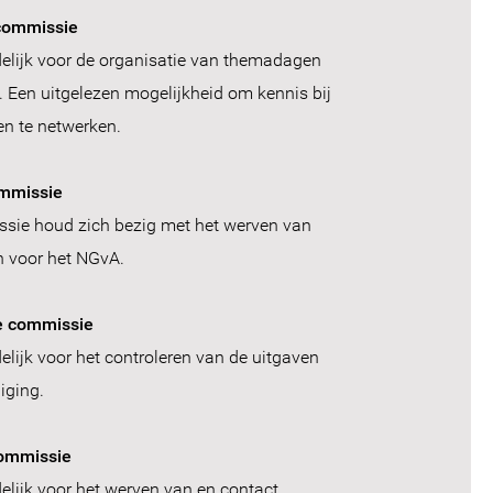
ncommissie
lijk voor de organisatie van t
hemadagen
.
Een uitgelezen mogelijkheid om kennis bij
 en te netwerken.
mmissie
sie houd zich bezig met het werven van
n voor het NGvA.
e commissie
lijk voor het controleren van de uitgaven
iging.
commissie
lijk voor het werven van en contact