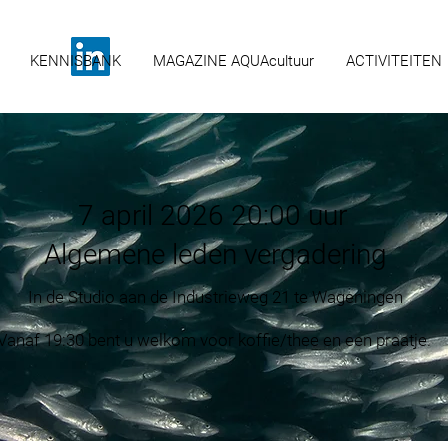
KENNISBANK
MAGAZINE AQUAcultuur
ACTIVITEITEN
7 april 2026 20:00 uur
Algemene leden vergadering
In de Studio aan de Industrieweg 21 te Wageningen
Vanaf 19:30 bent u welkom voor koffie/thee en een praatje.